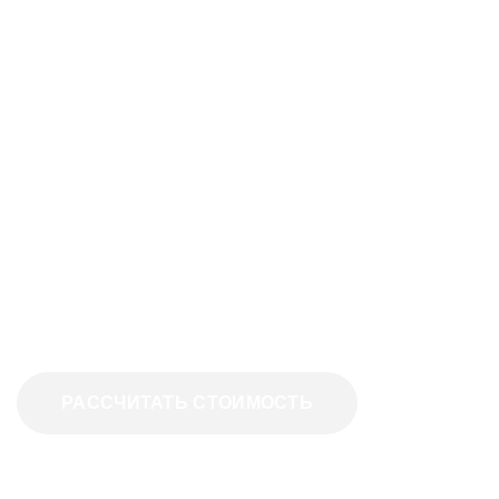
Не бывает одинаковых балконов и
лоджий.
Оставьте заявку, и наш мастер
бесплатно вам поможет с
выбором и сориентирует по
стоимости.
РАССЧИТАТЬ СТОИМОСТЬ