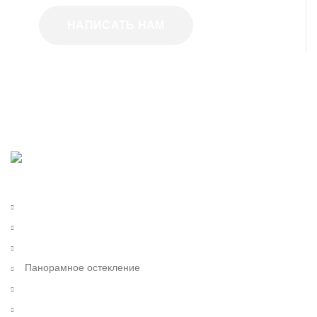
НАПИСАТЬ НАМ
Холодное остекление
Полутёплое остекление
Тёплое остекление
Панорамное остекление
Отделка балконов
Отделка фасадов и кровли