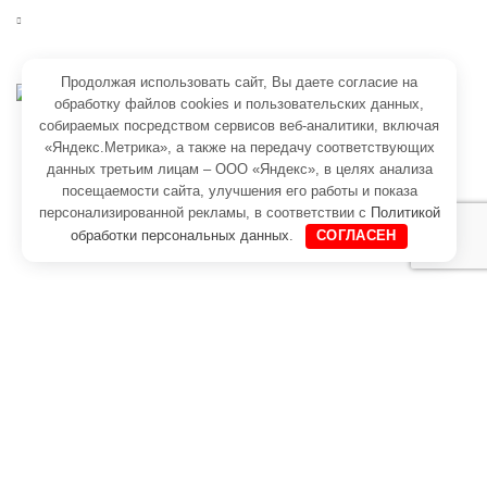
Окна
Продолжая использовать сайт, Вы даете согласие на
(3854) 44-92-06
обработку файлов cookies и пользовательских данных,
8-963-579-2222
собираемых посредством сервисов веб-аналитики, включая
«Яндекс.Метрика», а также на передачу соответствующих
г. Бийск, ул. Васильева, 48/1
данных третьим лицам – ООО «Яндекс», в целях анализа
посещаемости сайта, улучшения его работы и показа
персонализированной рекламы, в соответствии с
Политикой
обработки персональных данных
.
СОГЛАСЕН
2023, Сиб-Мастер
Пользовательское соглашение
Политика конфиденциальности
Создание сайта
Напишите нам в WhatsApp